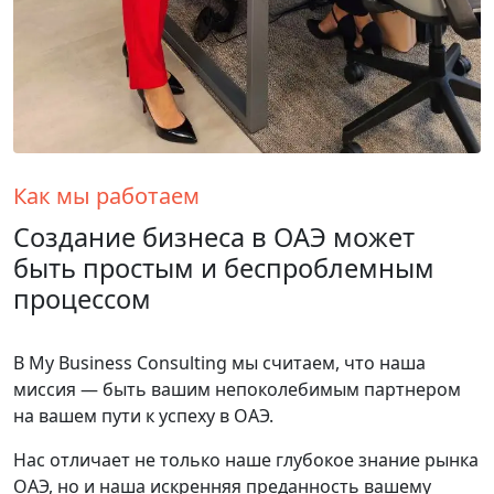
Как мы работаем
К
Создание бизнеса в ОАЭ может
быть простым и беспроблемным
процессом
Б
д
м
В My Business Consulting мы считаем, что наша
п
миссия — быть вашим непоколебимым партнером
О
на вашем пути к успеху в ОАЭ.
т
Нас отличает не только наше глубокое знание рынка
П
ОАЭ, но и наша искренняя преданность вашему