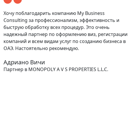
Хочу поблагодарить компанию My Business
С
Consulting за профессионализм, эффективность и
к
быструю обработку всех процедур. Это очень
О
надежный партнер по оформлению виз, регистрации
C
компаний и всем видам услуг по созданию бизнеса в
м
ОАЭ. Настоятельно рекомендую.
п
Адриано Вичи
Д
Партнер в MONOPOLY A V S PROPERTIES L.L.C.
У