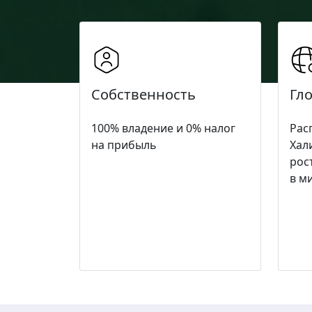
Собственность
Гл
100% владение и 0% налог
Рас
на прибыль
Хал
рос
в м