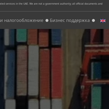
ed services in the UAE. We are not a government authority; all official documents and
т и налогообложение
Бизнес поддержка