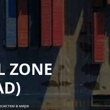
L ZONE
AD)
осистем в мире