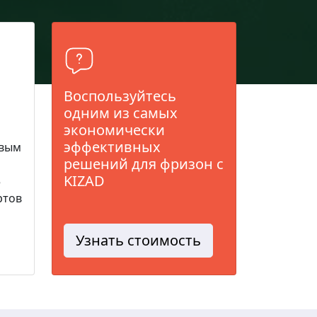
Воспользуйтесь
одним из самых
экономически
эффективных
евым
решений для фризон с
KIZAD
5
ртов
Узнать стоимость