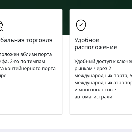
обальная торговля
Удобное
расположение
положен вблизи порта
ифа, 2-го по темпам
Удобный доступ к ключ
та контейнерного порта
рынкам через 2
ире
международных порта, 
международных аэропо
и многополосные
автомагистрали