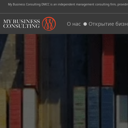
My Business Consulting DMCC is an independent management consulting firm, providing 
О нас
Открытие бизн