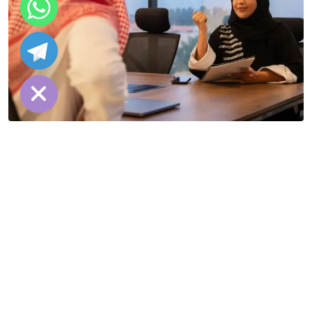
chaty
Hide
Почему успешные компании в ОАЭ
никогда не пренебрегают проверкой
благонадёжности клиентов